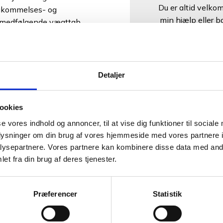
​Du er altid velko
hukommelses- og
min hjælp eller b
 medfølgende vægttab.
kan hjælpe dig.
ug for hjælp.
inde
Detaljer
, men depression
n til at fungere sammen
indebærer at styrke din
ookies
er om symptomer og mulige
se vores indhold og annoncer, til at vise dig funktioner til sociale
oplysninger om din brug af vores hjemmeside med vores partnere i
ysepartnere. Vores partnere kan kombinere disse data med andr
et fra din brug af deres tjenester.
med mig og måske
æge. Vi snakker desuden
erne i din dagligdag.
Præferencer
Statistik
der vi sammen et skema