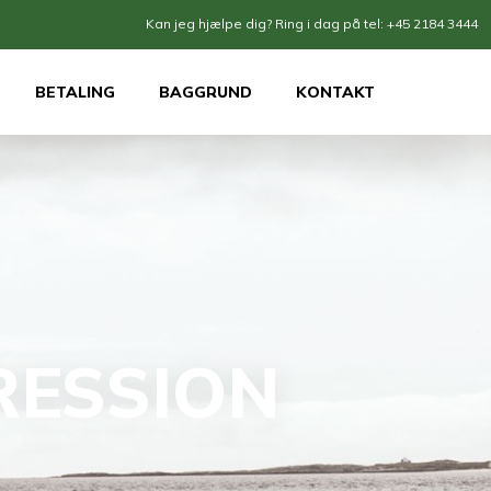
​Kan jeg hjælpe dig? Ring i dag på tel:
+45 2184 3444
BETALING
BAGGRUND
KONTAKT
ESSION​