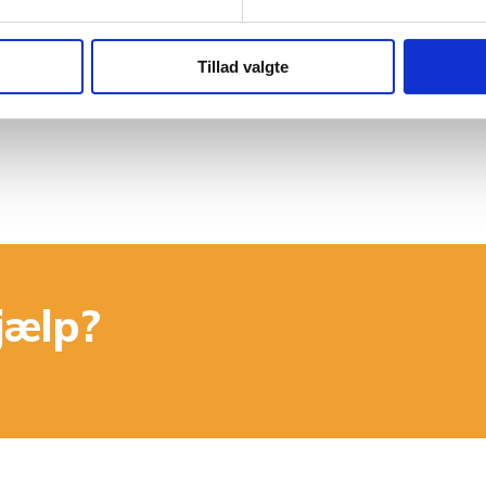
lvhjulpne aktiviteter, du
ag for en terapeutisk
Tillad valgte
åvirkning på dit liv.
også lægges om aften og
jælp?