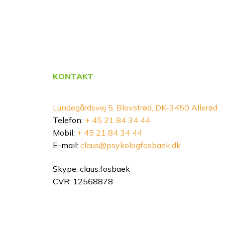
KONTAKT
Lundegårdsvej 5, Blovstrød, DK-3450 Allerød
Telefon:
+ 45 21 84 34 44
Mobil:
+ 45 21 84 34 44
E-mail:
claus@psykologfosbaek.dk
Skype: claus.fosbaek
CVR: 12568878​