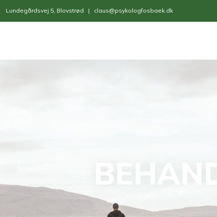
​Lundegårdsvej 5, Blovstrød |
claus@psykologfosbaek.dk
BEHAND