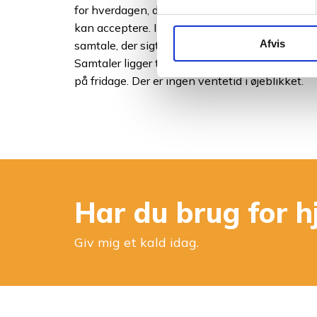
for hverdagen, der tilgodeser så mange af de se
kan acceptere. I terapien er
din historie
grundl
Afvis
samtale, der sigter mod at lette depressionens p
Samtaler ligger typisk på hverdage, men kan 
på fridage. Der er ingen ventetid i øjeblikket.
Har du brug for h
Giv mig et kald idag.