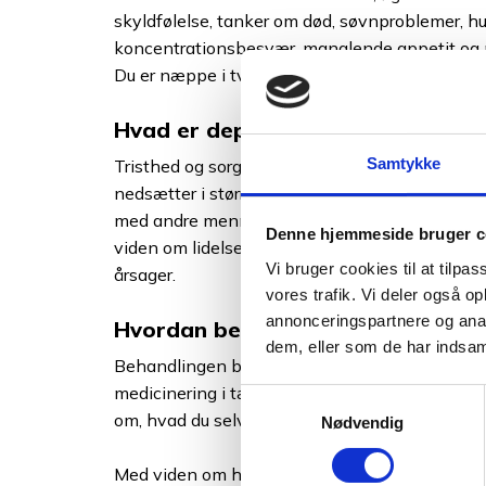
skyldfølelse, tanker om død, søvnproblemer, 
koncentrationsbesvær, manglende appetit og
Du er næppe i tvivl, og du erkender, at du har br
Hvad er depression?
Samtykke
Tristhed og sorg er beslægtet med depression
nedsætter i større grad livskvaliteten og evne
med andre mennesker. En del af behandlingen 
Denne hjemmeside bruger c
viden om lidelsen ved at få flere information
Vi bruger cookies til at tilpas
årsager.
vores trafik. Vi deler også 
annonceringspartnere og anal
Hvordan behandles depression?
dem, eller som de har indsaml
Behandlingen består typisk i samtaleterapi 
medicinering i tæt samarbejde med din egen l
Samtykkevalg
om, hvad du selv kan gøre for at lette symptom
Nødvendig
Med viden om hvad du selv kan gøre, udarbej