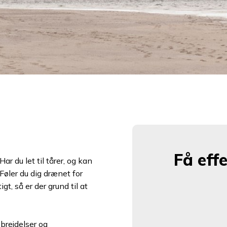
Få eff
ar du let til tårer, og kan
Føler du dig drænet for
t, så er der grund til at
brejdelser og