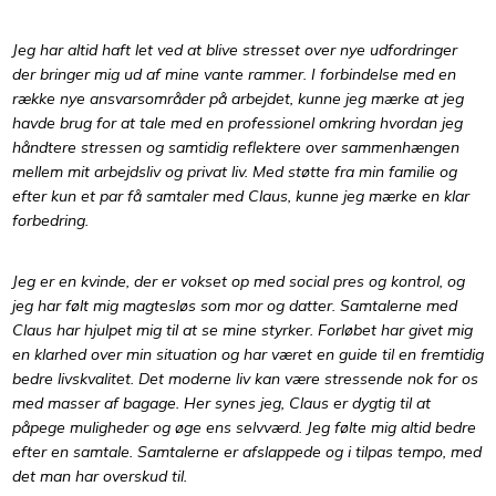
Jeg har altid haft let ved at blive stresset over nye udfordringer
der bringer mig ud af mine vante rammer. I forbindelse med en
række nye ansvarsområder på arbejdet, kunne jeg mærke at jeg
havde brug for at tale med en professionel omkring hvordan jeg
håndtere stressen og samtidig reflektere over sammenhængen
mellem mit arbejdsliv og privat liv. Med støtte fra min familie og
efter kun et par få samtaler med Claus, kunne jeg mærke en klar
forbedring.​
Jeg er en kvinde, der er vokset op med social pres og kontrol, og
jeg har følt mig magtesløs som mor og datter. Samtalerne med
Claus har hjulpet mig til at se mine styrker. Forløbet har givet mig
en klarhed over min situation og har været en guide til en fremtidig
bedre livskvalitet. Det moderne liv kan være stressende nok for os
med masser af bagage. Her synes jeg, Claus er dygtig til at
påpege muligheder og øge ens selvværd. Jeg følte mig altid bedre
efter en samtale. Samtalerne er afslappede og i tilpas tempo, med
det man har overskud til.​