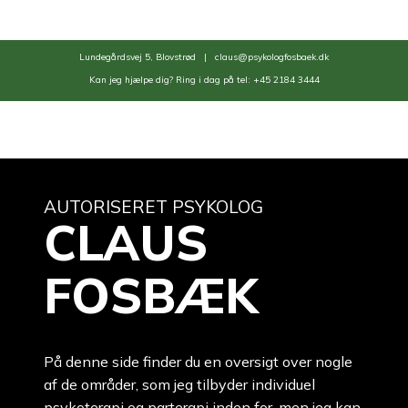
​Lundegårdsvej 5, Blovstrød |
claus@psykologfosbaek.dk
​Kan jeg hjælpe dig? Ring i dag på tel:
+45 2184 3444
​AUTORISERET PSYKOLOG
CLAUS
FOSBÆK
På denne side finder du en oversigt over nogle
af de områder, som jeg tilbyder individuel
psykoterapi og parterapi inden for, men jeg kan