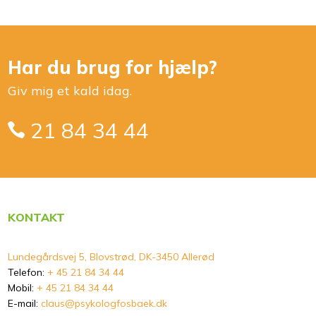
Har du brug for hjælp?
Giv mig et kald idag.
21 84 34 44
KONTAKT
Lundegårdsvej 5, Blovstrød, DK-3450 Allerød
Telefon:
+ 45 21 84 34 44
Mobil:
+ 45 21 84 34 44
E-mail:
claus@psykologfosbaek.dk