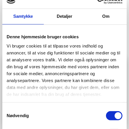
finde en løsning, hvis du har
problemer med
Samtykke
Detaljer
Om
MERE OM PROCESSEN
Denne hjemmeside bruger cookies
Vi bruger cookies til at tilpasse vores indhold og
annoncer, til at vise dig funktioner til sociale medier og til
at analysere vores trafik. Vi deler også oplysninger om
Parterapi
din brug af vores hjemmeside med vores partnere inden
for sociale medier, annonceringspartnere og
Er samlivet kørt fast, er seksuallivet utilfredsstillende og
analysepartnere. Vores partnere kan kombinere disse
arbejder forholdet sig imod en uønsket opløsning, så kan
data med andre oplysninger, du har givet dem, eller som
parterapi være vejen til at finde en løsning for relationen.
de har indsamlet fra din brug af deres tjenester.
LÆS MERE​
Samtykkevalg
Nødvendig